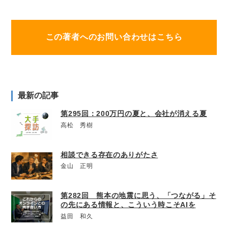
この著者へのお問い合わせはこちら
最新の記事
第295回：200万円の夏と、会社が消える夏
高松 秀樹
相談できる存在のありがたさ
金山 正明
第282回 熊本の地震に思う、「つながる」そ
の先にある情報と、こういう時こそAIを
益田 和久