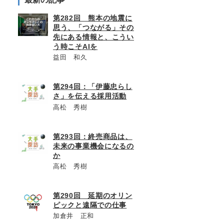
第282回 熊本の地震に
思う、「つながる」その
先にある情報と、こうい
う時こそAIを
益田 和久
第294回：「伊藤忠らし
さ」を伝える採用活動
高松 秀樹
第293回：終売商品は、
未来の事業機会になるの
か
高松 秀樹
第290回 延期のオリン
ピックと遠隔での仕事
加倉井 正和