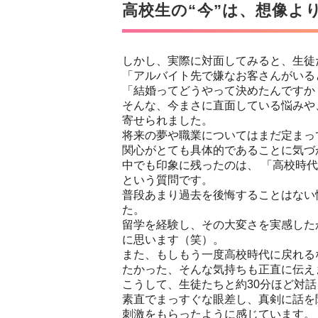
高校生の“今”は、想像よ
しかし、実際に対面してみると、生徒
「アルバイト先で嫌なお客さんがいる
「結婚ってどうやって決めたんですか
そんな、今まさに直面している悩みや
寄せられました。
将来の夢や職業についてはまだ定まって
関心がとても具体的であることに気づ
中でも印象に残ったのは、 「高校時
という質問です。
普段あまり過去を後悔することはない
た。
留学を経験し、その大変さを実感した
に思います（笑）。
また、もしもう一度高校時代に戻れる
たかった、そんな気持ちも正直に伝え
こうして、生徒たちと約30分ほど対
素直でまっすぐな眼差し、真剣に話を
刺激をもらったように感じています。