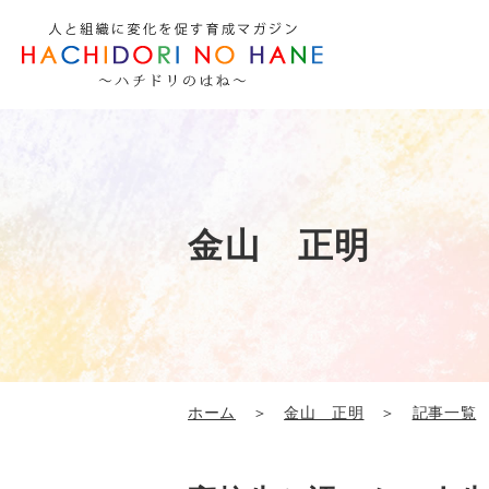
金山 正明
ホーム
＞
金山 正明
＞
記事一覧