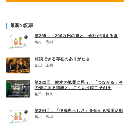
最新の記事
第295回：200万円の夏と、会社が消える夏
高松 秀樹
相談できる存在のありがたさ
金山 正明
第282回 熊本の地震に思う、「つながる」そ
の先にある情報と、こういう時こそAIを
益田 和久
第294回：「伊藤忠らしさ」を伝える採用活動
高松 秀樹