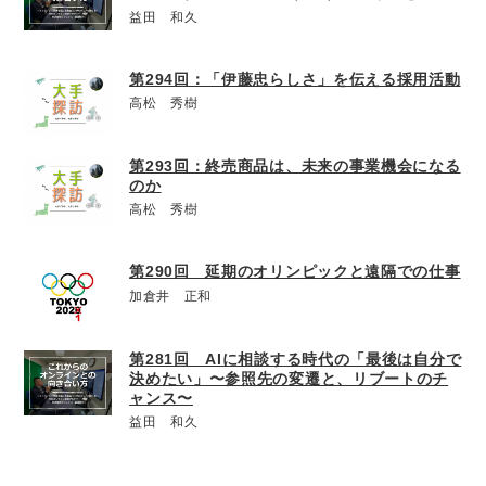
益田 和久
第294回：「伊藤忠らしさ」を伝える採用活動
高松 秀樹
第293回：終売商品は、未来の事業機会になる
のか
高松 秀樹
第290回 延期のオリンピックと遠隔での仕事
加倉井 正和
第281回 AIに相談する時代の「最後は自分で
決めたい」〜参照先の変遷と、リブートのチ
ャンス〜
益田 和久