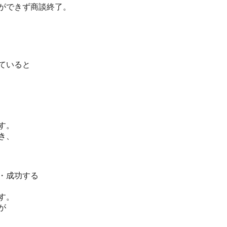
ができず商談終了。
ていると
す。
き、
・成功する
す。
が