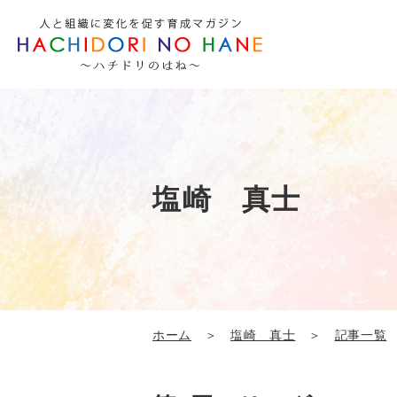
塩崎 真士
ホーム
＞
塩崎 真士
＞
記事一覧