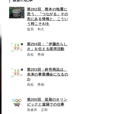
第282回 熊本の地震に
思う、「つながる」その
先にある情報と、こうい
う時こそAIを
益田 和久
第294回：「伊藤忠らし
さ」を伝える採用活動
高松 秀樹
第293回：終売商品は、
未来の事業機会になるの
か
高松 秀樹
第290回 延期のオリン
ピックと遠隔での仕事
加倉井 正和