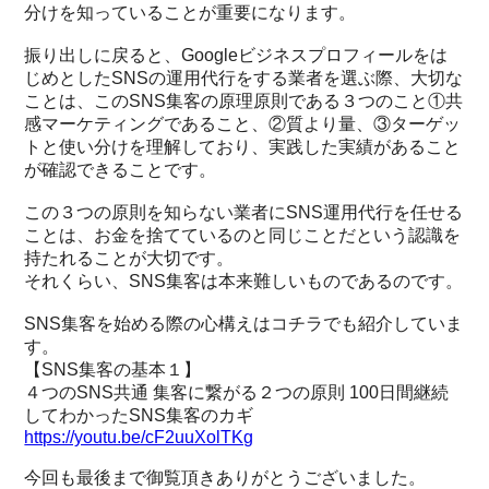
分けを知っていることが重要になります。
振り出しに戻ると、Googleビジネスプロフィールをは
じめとしたSNSの運用代行をする業者を選ぶ際、大切な
ことは、このSNS集客の原理原則である３つのこと①共
感マーケティングであること、②質より量、③ターゲッ
トと使い分けを理解しており、実践した実績があること
が確認できることです。
この３つの原則を知らない業者にSNS運用代行を任せる
ことは、お金を捨てているのと同じことだという認識を
持たれることが大切です。
それくらい、SNS集客は本来難しいものであるのです。
SNS集客を始める際の心構えはコチラでも紹介していま
す。
【SNS集客の基本１】
４つのSNS共通 集客に繋がる２つの原則 100日間継続
してわかったSNS集客のカギ
https://youtu.be/cF2uuXolTKg
今回も最後まで御覧頂きありがとうございました。