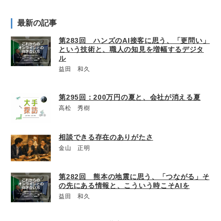
最新の記事
第283回 ハンズのAI接客に思う、「更問い」
という技術と、職人の知見を増幅するデジタ
ル
益田 和久
第295回：200万円の夏と、会社が消える夏
高松 秀樹
相談できる存在のありがたさ
金山 正明
第282回 熊本の地震に思う、「つながる」そ
の先にある情報と、こういう時こそAIを
益田 和久