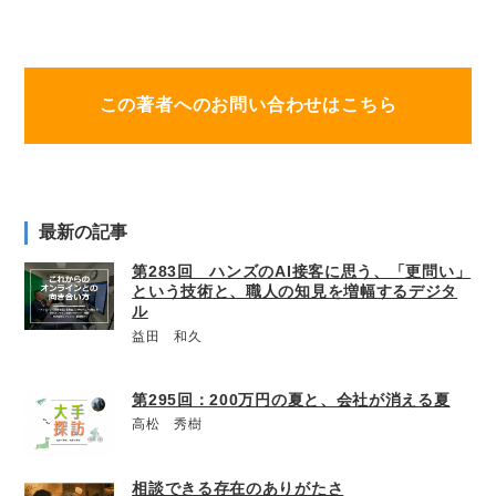
この著者へのお問い合わせはこちら
最新の記事
第283回 ハンズのAI接客に思う、「更問い」
という技術と、職人の知見を増幅するデジタ
ル
益田 和久
第295回：200万円の夏と、会社が消える夏
高松 秀樹
相談できる存在のありがたさ