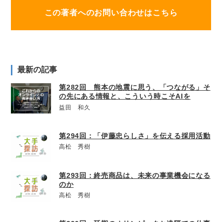
この著者へのお問い合わせはこちら
最新の記事
第282回 熊本の地震に思う、「つながる」そ
の先にある情報と、こういう時こそAIを
益田 和久
第294回：「伊藤忠らしさ」を伝える採用活動
高松 秀樹
第293回：終売商品は、未来の事業機会になる
のか
高松 秀樹