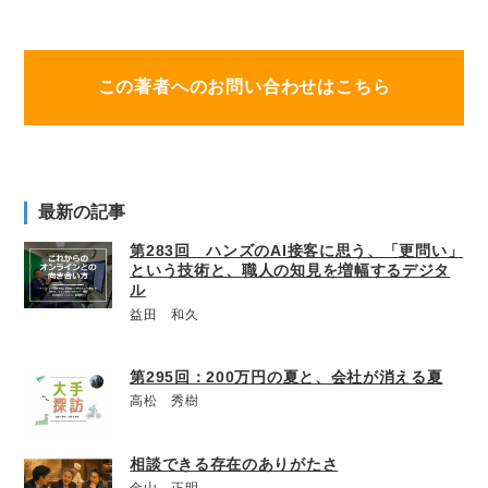
この著者へのお問い合わせはこちら
最新の記事
第283回 ハンズのAI接客に思う、「更問い」
という技術と、職人の知見を増幅するデジタ
ル
益田 和久
第295回：200万円の夏と、会社が消える夏
高松 秀樹
相談できる存在のありがたさ