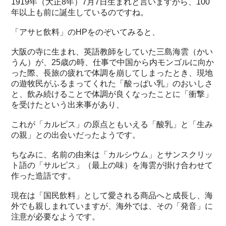
1919年（大正8年）7月7日生まれと言いますから、100
年以上も前に誕生しているのですね。
「アサヒ飲料」のHPをのぞいてみると、
大阪の寺に生まれ、英語教師をしていた三島海雲（かい
うん）が、25歳の時、仕事で中国から内モンゴルに向か
った際、長旅の疲れで体調を崩してしまったとき、現地
の遊牧民がふるまってくれた「酸っぱい乳」のおいしさ
と、飲み続けることで体調が良くなったことに「衝撃」
を受けたという出来事があり、
これが「カルピス」の原点ともいえる「酸乳」と「生み
の親」との出会いだったようです。
ちなみに、名前の由来は「カルシウム」とサンスクリッ
ト語の「サルピス」（最上の味）を海雲が掛け合わせて
作った造語です。
現在は「国民飲料」として愛される商品へと成長し、海
外でも親しまれていますが、海外では、その「発音」に
注意が必要なようです。