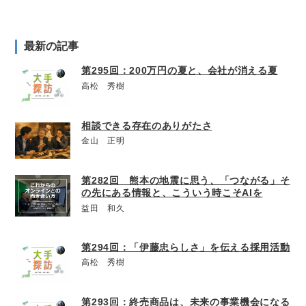
最新の記事
第295回：200万円の夏と、会社が消える夏
高松 秀樹
相談できる存在のありがたさ
金山 正明
第282回 熊本の地震に思う、「つながる」そ
の先にある情報と、こういう時こそAIを
益田 和久
第294回：「伊藤忠らしさ」を伝える採用活動
高松 秀樹
第293回：終売商品は、未来の事業機会になる