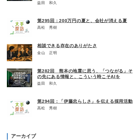
益田 和久
第295回：200万円の夏と、会社が消える夏
高松 秀樹
相談できる存在のありがたさ
金山 正明
第282回 熊本の地震に思う、「つながる」そ
の先にある情報と、こういう時こそAIを
益田 和久
第294回：「伊藤忠らしさ」を伝える採用活動
高松 秀樹
アーカイブ