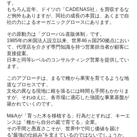
す。
もちろん近年、ドイツの「CADENAS社」を買収するな
ど例外もありますが、同社の成長の本質は、あくまで自
社の力によるオーガニックグロースにあります。
その原動力は「グローバル直販体制」です。
1985年の米国法人設立以来、世界46ヵ国250拠点におい
て、代理店を介さず専門知識を持つ営業担当者が顧客に
直接提案。
日本と同等レベルのコンサルティング営業を提供してい
ます。
このアプローチは、まるで種から果実を育てるような地
道なプロセスです。
文化の異なる現地に根を張るには時間も手間もかかりま
すが、それゆえに、各市場に適応した強固な事業基盤が
築かれていくのです。
M&Aが「育った木を移植する」行為だとすれば、キーエ
ンスは「種から自分の庭で育てる」企業。
その手間と愚直さこそが、世界中で同じ価値を届け
る“最強の仕組み”を支えているのではないでしょうか。