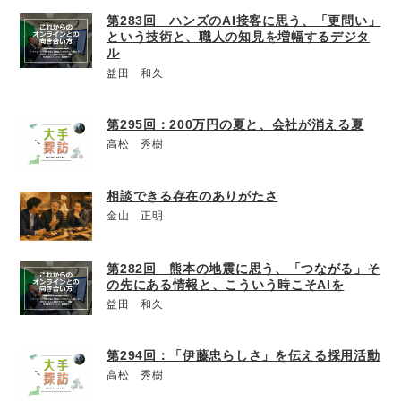
第283回 ハンズのAI接客に思う、「更問い」
という技術と、職人の知見を増幅するデジタ
ル
益田 和久
第295回：200万円の夏と、会社が消える夏
高松 秀樹
相談できる存在のありがたさ
金山 正明
第282回 熊本の地震に思う、「つながる」そ
の先にある情報と、こういう時こそAIを
益田 和久
第294回：「伊藤忠らしさ」を伝える採用活動
高松 秀樹