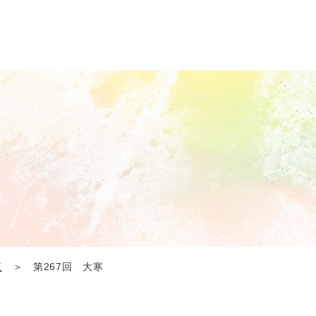
覧
＞ 第267回 大寒