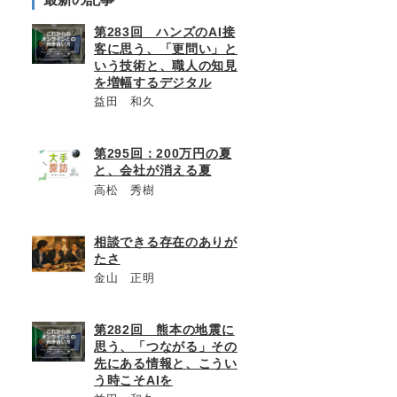
第283回 ハンズのAI接
客に思う、「更問い」と
いう技術と、職人の知見
を増幅するデジタル
益田 和久
第295回：200万円の夏
と、会社が消える夏
高松 秀樹
相談できる存在のありが
たさ
金山 正明
第282回 熊本の地震に
思う、「つながる」その
先にある情報と、こうい
う時こそAIを