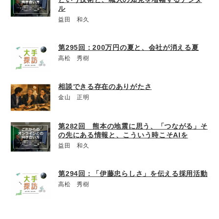
ル
益田 和久
第295回：200万円の夏と、会社が消える夏
高松 秀樹
相談できる存在のありがたさ
金山 正明
第282回 熊本の地震に思う、「つながる」そ
の先にある情報と、こういう時こそAIを
益田 和久
第294回：「伊藤忠らしさ」を伝える採用活動
高松 秀樹