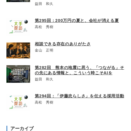
益田 和久
第295回：200万円の夏と、会社が消える夏
高松 秀樹
相談できる存在のありがたさ
金山 正明
第282回 熊本の地震に思う、「つながる」そ
の先にある情報と、こういう時こそAIを
益田 和久
第294回：「伊藤忠らしさ」を伝える採用活動
高松 秀樹
アーカイブ