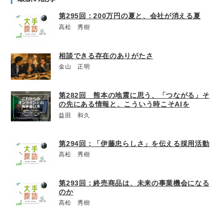
第295回：200万円の夏と、会社が消える夏
高松 秀樹
相談できる存在のありがたさ
金山 正明
第282回 熊本の地震に思う、「つながる」そ
の先にある情報と、こういう時こそAIを
益田 和久
第294回：「伊藤忠らしさ」を伝える採用活動
高松 秀樹
第293回：終売商品は、未来の事業機会になる
のか
高松 秀樹