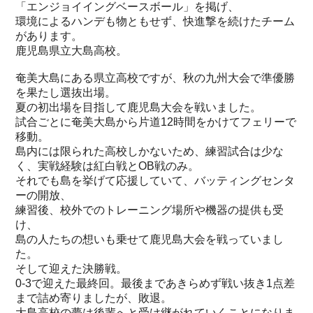
「エンジョイイングベースボール」を掲げ、
環境によるハンデも物ともせず、快進撃を続けたチーム
があります。
鹿児島県立大島高校。
奄美大島にある県立高校ですが、秋の九州大会で準優勝
を果たし選抜出場。
夏の初出場を目指して鹿児島大会を戦いました。
試合ごとに奄美大島から片道12時間をかけてフェリーで
移動。
島内には限られた高校しかないため、練習試合は少な
く、実戦経験は紅白戦とOB戦のみ。
それでも島を挙げて応援していて、バッティングセンタ
ーの開放、
練習後、校外でのトレーニング場所や機器の提供も受
け、
島の人たちの想いも乗せて鹿児島大会を戦っていまし
た。
そして迎えた決勝戦。
0-3で迎えた最終回。最後まであきらめず戦い抜き1点差
まで詰め寄りましたが、敗退。
大島高校の夢は後輩へと受け継がれていくことになりま