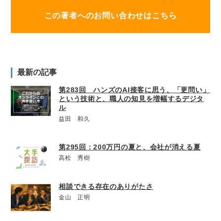
この著者へのお問い合わせはこちら
最新の記事
第283回 ハンズのAI接客に思う、「更問い」
という技術と、職人の知見を増幅するデジタ
ル
益田 和久
第295回：200万円の夏と、会社が消える夏
高松 秀樹
相談できる存在のありがたさ
金山 正明