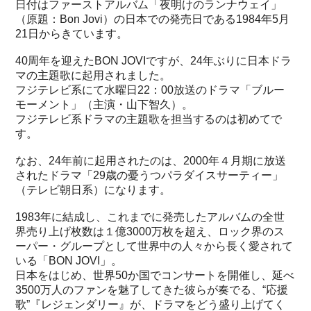
日付はファーストアルバム「夜明けのランナウェイ」
（原題：Bon Jovi）の日本での発売日である1984年5月
21日からきています。
40周年を迎えたBON JOVIですが、24年ぶりに日本ドラ
マの主題歌に起用されました。
フジテレビ系にて水曜日22：00放送のドラマ「ブルー
モーメント」（主演・山下智久）。
フジテレビ系ドラマの主題歌を担当するのは初めてで
す。
なお、24年前に起用されたのは、2000年４月期に放送
されたドラマ「29歳の憂うつパラダイスサーティー」
（テレビ朝日系）になります。
1983年に結成し、これまでに発売したアルバムの全世
界売り上げ枚数は１億3000万枚を超え、ロック界のス
ーパー・グループとして世界中の人々から長く愛されて
いる「BON JOVI」。
日本をはじめ、世界50か国でコンサートを開催し、延べ
3500万人のファンを魅了してきた彼らが奏でる、“応援
歌”『レジェンダリー』が、ドラマをどう盛り上げてく