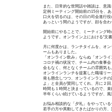
また、日常的な世間話や雑談は、意識
定例ミーティング開始前の15分を、
口火を切るのは、その日の司会進行役
あっという間のようですが、顔を合わ
開始前にやることで、ミーティング時
ようです。オンライン上における“文書
月に何度かは、ランチタイムを、オン
ームもありました。
「オンライン飲み」ならぬ「オンライ
コロナ禍の状況で、チーム内の食事会
会もなく、何となくチームの雰囲気も
オンラインランチを提案した職場リー
発も懸念しつつ、オンラインランチの
よ」と全員が賛同してくれ、月に２回
時間も１時間と決まっているので、束
半年くらい続けているようですが、風
お悩み相談的な「夕礼」をやっている
若手の方や異動してきたばかりの方、