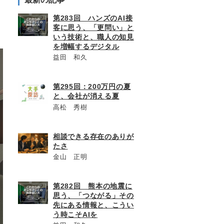
第283回 ハンズのAI接
客に思う、「更問い」と
いう技術と、職人の知見
を増幅するデジタル
益田 和久
第295回：200万円の夏
と、会社が消える夏
高松 秀樹
相談できる存在のありが
たさ
金山 正明
第282回 熊本の地震に
思う、「つながる」その
先にある情報と、こうい
う時こそAIを