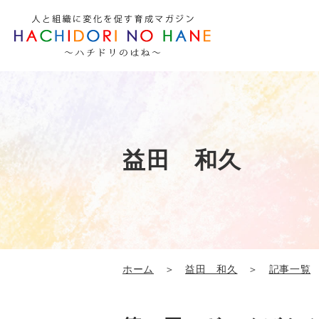
益田 和久
ホーム
＞
益田 和久
＞
記事一覧