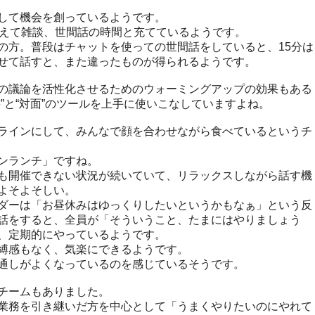
して機会を創っているようです。
あえて雑談、世間話の時間と充てているようです。
の方。普段はチャットを使っての世間話をしていると、15分は
せて話すと、また違ったものが得られるようです。
の議論を活性化させるためのウォーミングアップの効果もある
”と“対面”のツールを上手に使いこなしていますよね。
ラインにして、みんなで顔を合わせながら食べているというチ
ンランチ」ですね。
も開催できない状況が続いていて、リラックスしながら話す機
よそよそしい。
ダーは「お昼休みはゆっくりしたいというかもなぁ」という反
話をすると、全員が「そういうこと、たまにはやりましょう
、定期的にやっているようです。
縛感もなく、気楽にできるようです。
通しがよくなっているのを感じているそうです。
チームもありました。
業務を引き継いだ方を中心として「うまくやりたいのにやれて