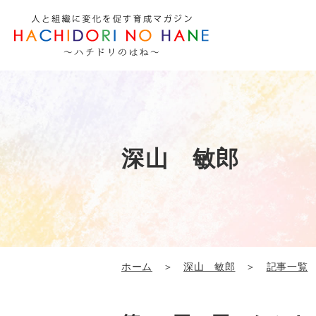
深山 敏郎
ホーム
＞
深山 敏郎
＞
記事一覧