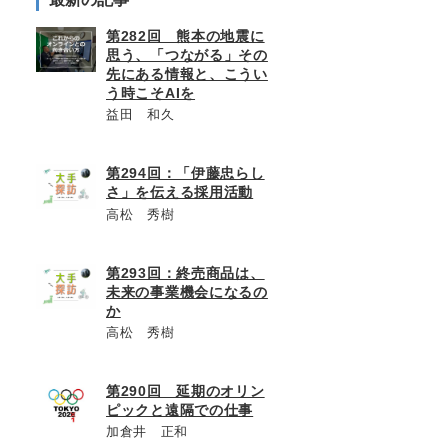
第282回 熊本の地震に
思う、「つながる」その
先にある情報と、こうい
う時こそAIを
益田 和久
第294回：「伊藤忠らし
さ」を伝える採用活動
高松 秀樹
第293回：終売商品は、
未来の事業機会になるの
か
高松 秀樹
第290回 延期のオリン
ピックと遠隔での仕事
加倉井 正和