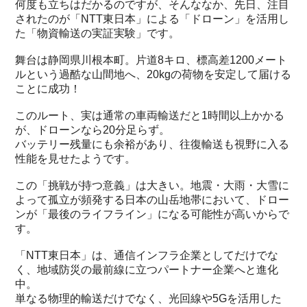
何度も立ちはだかるのですが、そんななか、先日、注目
されたのが「NTT東日本」による「ドローン」を活用し
た「物資輸送の実証実験」です。
舞台は静岡県川根本町。片道8キロ、標高差1200メート
ルという過酷な山間地へ、20kgの荷物を安定して届ける
ことに成功！
このルート、実は通常の車両輸送だと1時間以上かかる
が、ドローンなら20分足らず。
バッテリー残量にも余裕があり、往復輸送も視野に入る
性能を見せたようです。
この「挑戦が持つ意義」は大きい。地震・大雨・大雪に
よって孤立が頻発する日本の山岳地帯において、ドロー
ンが「最後のライフライン」になる可能性が高いからで
す。
「NTT東日本」は、通信インフラ企業としてだけでな
く、地域防災の最前線に立つパートナー企業へと進化
中。
単なる物理的輸送だけでなく、光回線や5Gを活用した