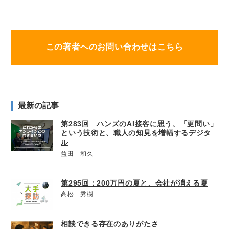
この著者へのお問い合わせはこちら
最新の記事
第283回 ハンズのAI接客に思う、「更問い」
という技術と、職人の知見を増幅するデジタ
ル
益田 和久
第295回：200万円の夏と、会社が消える夏
高松 秀樹
相談できる存在のありがたさ