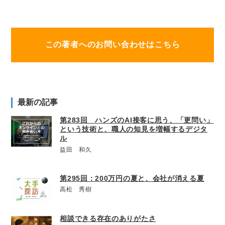
この著者へのお問い合わせはこちら
最新の記事
第283回 ハンズのAI接客に思う、「更問い」
という技術と、職人の知見を増幅するデジタ
ル
益田 和久
第295回：200万円の夏と、会社が消える夏
高松 秀樹
相談できる存在のありがたさ