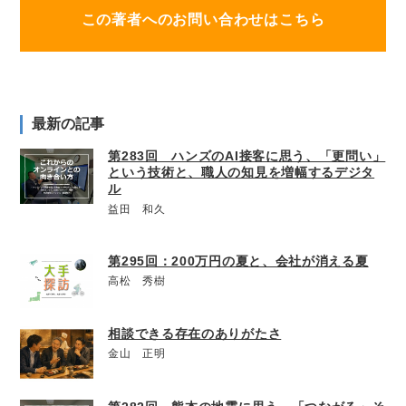
この著者へのお問い合わせはこちら
最新の記事
第283回 ハンズのAI接客に思う、「更問い」
という技術と、職人の知見を増幅するデジタ
ル
益田 和久
第295回：200万円の夏と、会社が消える夏
高松 秀樹
相談できる存在のありがたさ
金山 正明