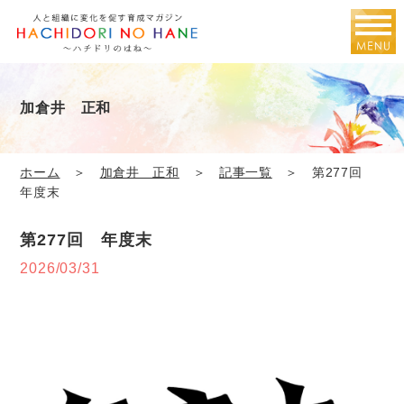
加倉井 正和
ホーム
＞
加倉井 正和
＞
記事一覧
＞ 第277回
年度末
第277回 年度末
2026/03/31