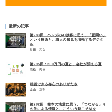
最新の記事
第283回 ハンズのAI接客に思う、「更問い」
という技術と、職人の知見を増幅するデジタ
ル
益田 和久
第295回：200万円の夏と、会社が消える夏
高松 秀樹
相談できる存在のありがたさ
金山 正明
第282回 熊本の地震に思う、「つながる」そ
の先にある情報と、こういう時こそAIを