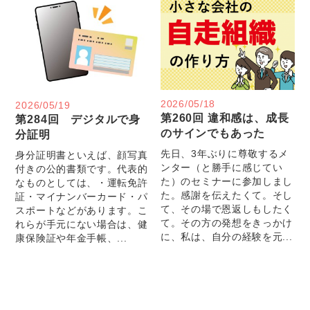
2026/05/18
2026/05/19
第260回 違和感は、成長
第284回 デジタルで身
のサインでもあった
分証明
先日、3年ぶりに尊敬するメ
身分証明書といえば、顔写真
ンター（と勝手に感じてい
付きの公的書類です。代表的
た）のセミナーに参加しまし
なものとしては、・運転免許
た。感謝を伝えたくて。そし
証・マイナンバーカード・パ
て、その場で恩返しもしたく
スポートなどがあります。こ
て。その方の発想をきっかけ
れらが手元にない場合は、健
に、私は、自分の経験を元...
康保険証や年金手帳、...