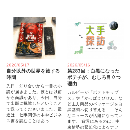
2026/05/17
2026/05/16
自分以外の世界を旅する
第283回：白黒になった
時間
ポテチが、むしろ目立つ
理由
先日、知り合いから一冊の小
説が届きました。彼とは以前
カルビーが「ポテトチップ
から面識があり、今回、自身
ス」や「かっぱえびせん」な
で出版に挑戦したということ
ど主力商品のパッケージを白
で送ってくださいました。最
黒基調へ切り替える――そん
近は、仕事関係の本やビジネ
なニュースが話題になってい
ス書を読むことはあっ...
ます。 背景にあるのは、中
東情勢の緊迫化によるナフ