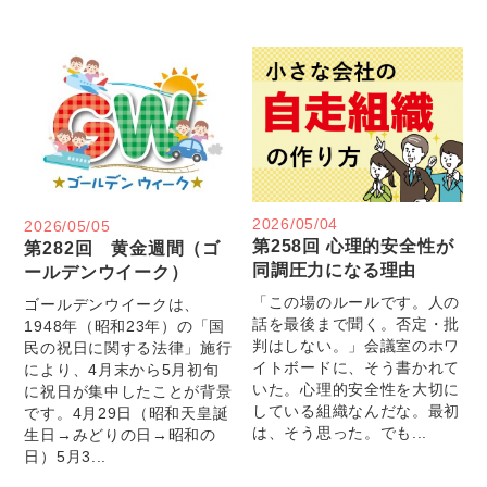
2026/05/04
2026/05/05
第258回 心理的安全性が
第282回 黄金週間（ゴ
同調圧力になる理由
ールデンウイーク）
「この場のルールです。人の
ゴールデンウイークは、
話を最後まで聞く。否定・批
1948年（昭和23年）の「国
判はしない。」会議室のホワ
民の祝日に関する法律」施行
イトボードに、そう書かれて
により、4月末から5月初旬
いた。心理的安全性を大切に
に祝日が集中したことが背景
している組織なんだな。最初
です。4月29日（昭和天皇誕
は、そう思った。でも...
生日→みどりの日→昭和の
日）5月3...