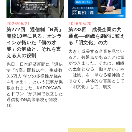
2026/05/21
2026/05/20
第272回 通信制「N高」
第283回 成長企業の共
開校10年に見る、オンラ
通点──組織を劇的に変え
インが拓いた「個の才
る「明文化」の力
能」の解放と、それを支
大きく成長する企業を見てい
える人の役割
ると、共通点があることに気
がつきました。それは、組織
先日、日本経済新聞に「通信
の土台となる「働きがい」や
制『N高』開校10年、生徒数
「社風」を、単なる精神論で
3.6万人 学びの多様性が強み
はなく、具体的な言葉として
を引き出す」という記事が掲
「明文化」して、明文...
載されました。KADOKAWA
とドワンゴが共同で設立した
通信制のN高等学校が開校
10...