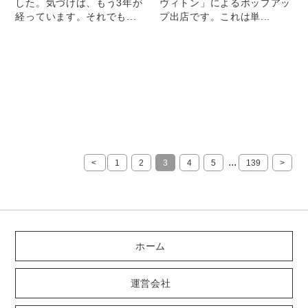
した。気づけば、もう3年が
ヴィトン」によるポップアッ
経っています。それでも...
プ出店です。これは単...
...
<
1
2
3
4
5
139
>
ホーム
運営会社