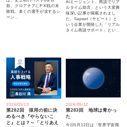
AIエージェント、商談でリア
前、クロアチアにP K戦の末
ルタイム助言」という大変興
敗戦。多くの選手が涙するシ
味深い記事が掲載されまし
ーン...
た。Sapeet（サピート）と
いう企業が開発した「リアル
タイム商談サポート」とい...
2026/05/13
2026/05/12
第282回 採用の前に決
第283回 地球は青かっ
めるべき『やらないこ
た
と』とは？～「とりあえ
今日5月12日は「世界宇宙飛