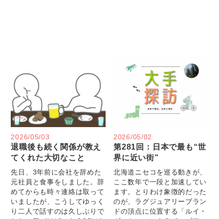
2026/05/03
2026/05/02
退職後も続く関係が教え
第281回：日本で最も“世
てくれた大切なこと
界に近い街”
先日、3年前に会社を辞めた
北海道ニセコを巡る動きが、
元社員と食事をしました。辞
ここ数年で一段と加速してい
めてからも時々連絡は取って
ます。とりわけ象徴的だった
いましたが、こうしてゆっく
のが、ラグジュアリーブラン
り二人で話すのは久しぶりで
ドの頂点に位置する「ルイ・