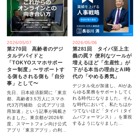
2026/05/07
2026/05/06
第270回 高齢者のデジ
第281回 タイパ至上主
タルデバイドと
義の罠？ 便利なツールが
「TOKYOスマホサポー
増えるほど「生産性」が
ター制度」〜サポートす
下がる本当の理由とAI時
る側もされる側も「自分
代の「やめる勇気」
事」として〜
デジタル化が加速し、AIがあ
らゆる業務をサポートしてく
先日、日本経済新聞に「東京
れる時代になりました。そん
都、高齢者3.5万人にスマホ
な時代において、私たちはか
代3万円補助 公式アプリ活
つてないほど「タイパ（タイ
用加速」という記事が掲載さ
ムパフォーマンス）」を重視
れました。東京都が2026年
するようになりました...
度、スマートフォン向け公式
アプリ「東京アプリ」の利...