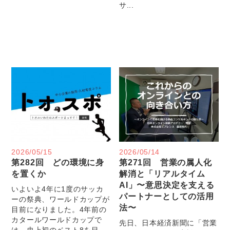
サ...
2026/05/15
2026/05/14
第282回 どの環境に身
第271回 営業の属人化
を置くか
解消と「リアルタイム
AI」〜意思決定を支える
いよいよ4年に1度のサッカ
パートナーとしての活用
ーの祭典、ワールドカップが
法〜
目前になりました。4年前の
カタールワールドカップで
先日、日本経済新聞に「営業
は、史上初のベスト8を目