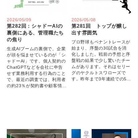
2026/05/09
2026/05/08
第282回：シャドーAIの
第281回 トップが醸し
裏側にある、管理職たち
出す雰囲気
の焦り
プロ野球もペナントレースが
始まり、序盤の30試合を消
生成AIブームの裏側で、企業
化しました。戦前の予想と序
が頭を悩ませているのが「シ
盤戦の結果で少し驚いたチー
ャドーAI」です。個人契約の
ムがあります。それはセリー
ChatGPTなどを会社に申告
グのヤクルトスワローズで
せず業務利用する行為のこと
す。昨年まで3年連続での5...
で、最近の調査では、利用者
の約23％が契約書や顧客情...