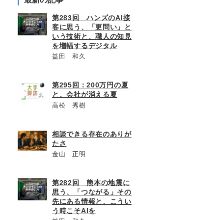
第283回 ハンズのAI接
客に思う、「更問い」と
いう技術と、職人の知見
を増幅するデジタル
益田 和久
第295回：200万円の夏
と、会社が消える夏
高松 秀樹
相談できる存在のありが
たさ
金山 正明
第282回 熊本の地震に
思う、「つながる」その
先にある情報と、こうい
う時こそAIを