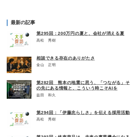
最新の記事
第295回：200万円の夏と、会社が消える夏
高松 秀樹
相談できる存在のありがたさ
金山 正明
第282回 熊本の地震に思う、「つながる」そ
の先にある情報と、こういう時こそAIを
益田 和久
第294回：「伊藤忠らしさ」を伝える採用活動
高松 秀樹