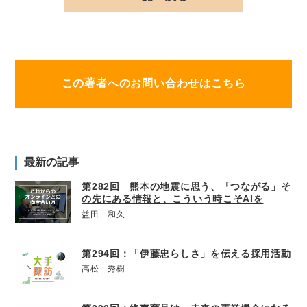
この著者へのお問い合わせはこちら
最新の記事
第282回 熊本の地震に思う、「つながる」そ
の先にある情報と、こういう時こそAIを
益田 和久
第294回：「伊藤忠らしさ」を伝える採用活動
高松 秀樹