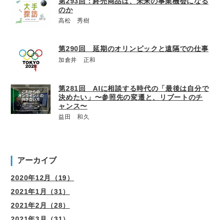
第293回：終売商品は、未来の事業機会になる
のか
高松 秀樹
第290回 延期のオリンピックと遠隔での仕事
加倉井 正和
第281回 AIに相談する時代の「最後は自分で
決めたい」〜参照先の変遷と、リブートのチ
ャンス〜
益田 和久
アーカイブ
2020年12月（19）
2021年1月（31）
2021年2月（28）
2021年3月（31）